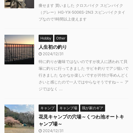
痩せます 買いました クロスバイク スピンバイク
（グレー）HG-YX-5006S-2N3 スピンバイクタイ
プなので1時間以上使えます
Hobby
Other
人生初の釣り
2024/12/31
特に釣りが趣味ではないのですが友人に誘われて貝
塚に釣りに行ってきました サビキ釣りでアジ狙いで
行きました なかなか楽しいですが片付け等めんどく
さいと感じたので一人ではやらなそうですね～～ ア
ジではなく ...
キャンプ
キャンプ場
我が家のギア
花見キャンプの穴場～くつわ池オートキ
ャンプ場～
2024/12/31