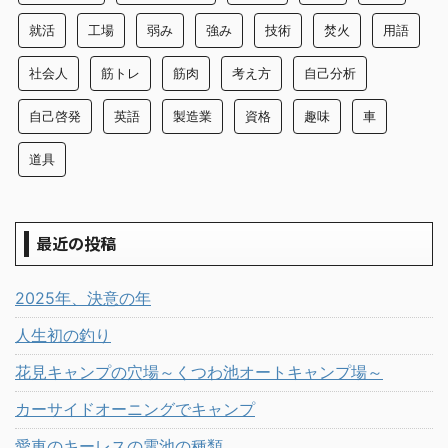
就活
工場
弱み
強み
技術
焚火
用語
社会人
筋トレ
筋肉
考え方
自己分析
自己啓発
英語
製造業
資格
趣味
車
道具
最近の投稿
2025年、決意の年
人生初の釣り
花見キャンプの穴場～くつわ池オートキャンプ場～
カーサイドオーニングでキャンプ
愛車のキーレスの電池の種類