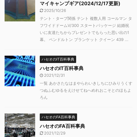
マイキャンプギア(2024/12/17更新)
2025/10/26
テント・タープ関係 テント 複数人用 コールマン タ
フワイドドームⅤ/300 スタートパッケージ 結婚祝
いに友達たちからプレゼントでもらった思い出の1
幕。 ペンドルトン ブランケット クイーン 439 ...
ハセオのIT百科事典
ハセオのIT百科事典
2021/12/31
一覧 あかさたなはまやらわいきしちにひみりうくす
つぬふむゆるをえけせてねへめれおこそとのほもよ
ろん
ハセオのFA百科事典
ハセオのFA百科事典
2021/12/29