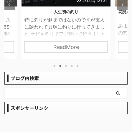
2024/12/31
2
人生初の釣り
花見キャンプの穴場～くつわ池
プ場～
趣味ではないのですが友人
あまり教えたくない関西花見
貝塚に釣りに行ってきまし
の穴場を紹介します。 こん
釣りでアジ狙いで行きました
離をしっかり保ちながら満開
しいですが片付け等めんど
ReadMore
ReadMore
しめます！ しかも使用料が
じたので一人ではやらなそ
に温泉もありさいこうですよ
～ アジではなくカワハギた
レイアウト ワンポールテン
ました 肝醤油でぱくり
タープをインストール 追加
ね上げました！ Ribitek テ
ブログ内検索
プポール（直径16mm/最長18
いつの便利なところはペグを
立式でポールを立てられると
す。これが1人でタープを立
スポンサーリンク
かに便利なんです いろんな
写真 ここのキャンプ場はU
...