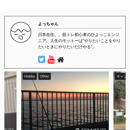
よっちゃん
日本在住。。筋トレ初心者のひよっこエンジ
ニア。人生のモットーは”やりたいことをやり
たいときにやりたいだけやる”。
r
キャンプ
キャンプ場
我が家のギ