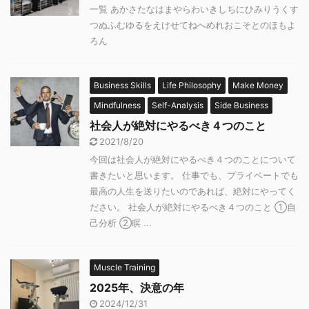
一覧 あかさたなはまやらわいきしちにひみりうくす
つぬふむゆるをえけせてねへめれおこそとのほもよ
ろん
Business Skills
Life Philosophy
Make Money
Mindfulness
Self-Analysis
Side Business
社会人が絶対にやるべき４つのこと
2021/8/20
今回は社会人が絶対にやるべき４つのことについて
書きたいと思います。 仕事でも、プライベートでも
最高の人生を送りたいのであれば、絶対にやってく
ださい。 社会人が絶対にやるべき４つのこと ①自
己分析 ②瞑 ...
Muscle Training
2025年、決意の年
2024/12/31