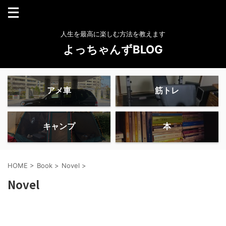
人生を最高に楽しむ方法を教えます
よっちゃんずBLOG
アメ車
筋トレ
キャンプ
本
HOME
>
Book
>
Novel
>
Novel