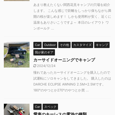
あまり教えたくない関西花見キャンプの穴場を紹介
します。 こんな感じで距離をしっかり保ちながら満
開の桜が楽しめます！ しかも使用料が安く、近くに
温泉もありさいこうですよ～ 本日のレイアウト ワ
ンポールテ ...
Car
Outdoor
その他
カスタマイズ
キャンプ
我が家のギア
カーサイドオーニングでキャンプ
2024/12/24
憧れであったカーサイドオーニングを購入したので
試運転にソロキャンをしてきました。 購入したのは
DARCHE ECLIPSE AWNING 2.5M×2.5Mです。
180°のやつとか270°のやつとか買 ...
Car
スペック
愛車のキーレスの電池の種類