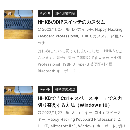
その他
開発環境構築
HHKBのDIPスイッチのカスタム
2022/11/27
DIPスイッチ
,
Happy Hacking
Keyboard Professional
,
HHKB
,
カスタム
,
背面スイ
ッチ
はじめに ついに買ってしまいました！ HHKBでご
ざいます。調子に乗って無刻印ですｗｗｗ HHKB
Professional HYBRID Type-S 英語配列／墨
Bluetooth キーボード ...
その他
開発環境構築
HHKBで「Ctrl + スペース キー」で入力
切り替えする方法（Windows 10）
2022/11/27
Alt + ` キー
,
Ctrl + スペース
キー
,
Happy Hacking Keyboard Professional 2
,
HHKB
,
Microsoft IME
,
Windows
,
キーボード
,
切り