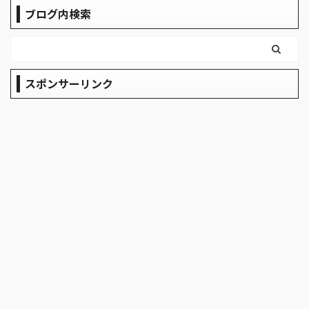
ね上げました！ Ribitek テント・ター
とはい
ブログ内検索
プポール（直径16mm/最長180cm） こ
ラリ
いつの便利なところはペグを使って自
か値が
立式でポールを立てられるところで
のは
す。これが1人でタープを立てるときと
耐久
スポンサーリンク
かに便利なんです いろんな角度からの
おきま
写真 ここのキャンプ場はU字ブロック
...