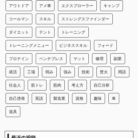
アウトドア
アメ車
エクスプローラー
キャンプ
コールマン
スキル
ストレングスファインダー
ダイエット
テント
トレーニング
トレーニングメニュー
ビジネススキル
フォード
プロテイン
ベンチプレス
マット
修理
副業
就活
工場
弱み
強み
技術
焚火
用語
社会人
筋トレ
筋肉
考え方
自己分析
自己啓発
英語
製造業
資格
趣味
車
道具
最近の投稿