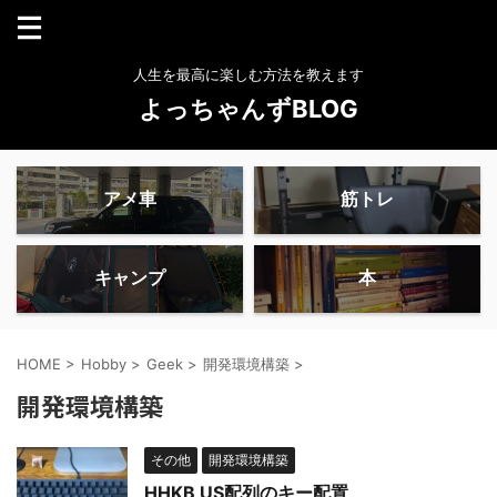
人生を最高に楽しむ方法を教えます
よっちゃんずBLOG
アメ車
筋トレ
キャンプ
本
HOME
>
Hobby
>
Geek
>
開発環境構築
>
開発環境構築
その他
開発環境構築
HHKB US配列のキー配置