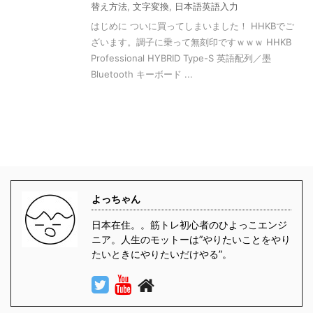
替え方法
,
文字変換
,
日本語英語入力
はじめに ついに買ってしまいました！ HHKBでご
ざいます。調子に乗って無刻印ですｗｗｗ HHKB
Professional HYBRID Type-S 英語配列／墨
Bluetooth キーボード ...
よっちゃん
日本在住。。筋トレ初心者のひよっこエンジ
ニア。人生のモットーは”やりたいことをやり
たいときにやりたいだけやる”。