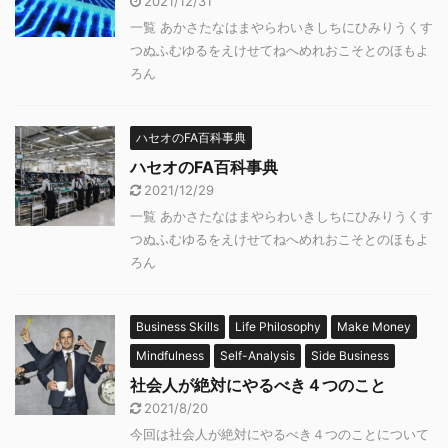
2021/12/31
一覧 あかさたなはまやらわいきしちにひみりうくす
つぬふむゆるをえけせてねへめれおこそとのほもよ
ろん
ハセオのFA百科事典
ハセオのFA百科事典
2021/12/29
一覧 あかさたなはまやらわいきしちにひみりうくす
つぬふむゆるをえけせてねへめれおこそとのほもよ
ろん
Business Skills
Life Philosophy
Make Money
Mindfulness
Self-Analysis
Side Business
社会人が絶対にやるべき４つのこと
2021/8/20
今回は社会人が絶対にやるべき４つのことについて