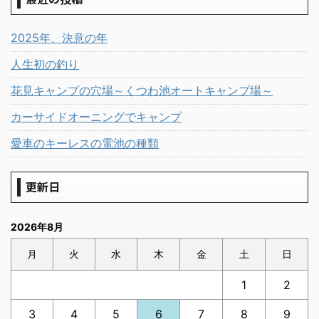
2025年、決意の年
人生初の釣り
花見キャンプの穴場～くつわ池オートキャンプ場～
カーサイドオーニングでキャンプ
愛車のキーレスの電池の種類
更新日
2026年8月
月
火
水
木
金
土
日
1
2
3
4
5
6
7
8
9