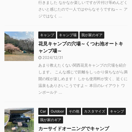
行きました なかなか楽しいですが片付け等めんどく
さいと感じたので一人ではやらなそうですね～～ ア
ジではなく ...
キャンプ
キャンプ場
我が家のギア
花見キャンプの穴場～くつわ池オートキ
ャンプ場～
2024/12/31
あまり教えたくない関西花見キャンプの穴場を紹介
します。 こんな感じで距離をしっかり保ちながら満
開の桜が楽しめます！ しかも使用料が安く、近くに
温泉もありさいこうですよ～ 本日のレイアウト ワ
ンポールテ ...
Car
Outdoor
その他
カスタマイズ
キャンプ
我が家のギア
カーサイドオーニングでキャンプ