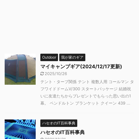
Outdoor
我が家のギア
マイキャンプギア(2024/12/17更新)
2025/10/26
テント・タープ関係 テント 複数人用 コールマン タ
フワイドドームⅤ/300 スタートパッケージ 結婚祝
いに友達たちからプレゼントでもらった思い出の1
幕。 ペンドルトン ブランケット クイーン 439 ...
ハセオのIT百科事典
ハセオのIT百科事典