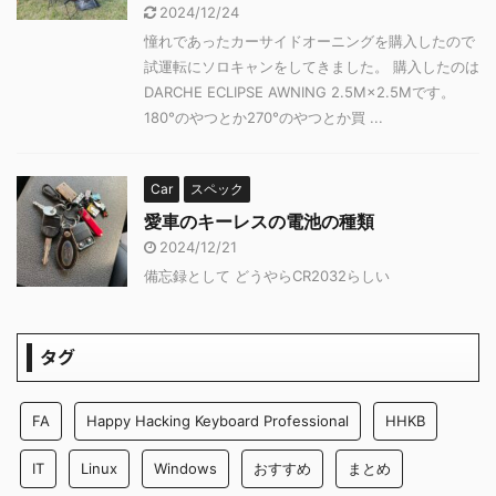
2024/12/24
憧れであったカーサイドオーニングを購入したので
試運転にソロキャンをしてきました。 購入したのは
DARCHE ECLIPSE AWNING 2.5M×2.5Mです。
180°のやつとか270°のやつとか買 ...
Car
スペック
愛車のキーレスの電池の種類
2024/12/21
備忘録として どうやらCR2032らしい
タグ
FA
Happy Hacking Keyboard Professional
HHKB
IT
Linux
Windows
おすすめ
まとめ