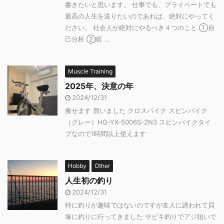
書きたいと思います。 仕事でも、プライベートでも
最高の人生を送りたいのであれば、絶対にやってく
ださい。 社会人が絶対にやるべき４つのこと ①自
己分析 ②瞑 ...
Muscle Training
2025年、決意の年
2024/12/31
痩せます 買いました クロスバイク スピンバイク
（グレー）HG-YX-5006S-2N3 スピンバイクタイ
プなので1時間以上使えます
Hobby
Other
人生初の釣り
2024/12/31
特に釣りが趣味ではないのですが友人に誘われて貝
塚に釣りに行ってきました サビキ釣りでアジ狙いで