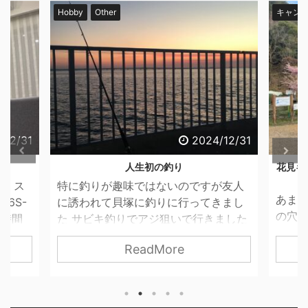
キャンプ
キャンプ場
我が家のギア
Car
O
キャン
/12/31
2024/12/31
花見キャンプの穴場～くつわ池オートキャン
プ場～
が友人
憧れ
あまり教えたくない関西花見キャンプ
きまし
購入
の穴場を紹介します。 こんな感じで距
ました
てきま
離をしっかり保ちながら満開の桜が楽
めんど
ECLI
ReadMore
しめます！ しかも使用料が安く、近く
らなそ
180
に温泉もありさいこうですよ～ 本日の
ハギた
かっ
レイアウト ワンポールテントにヘキサ
り
合わ
タープをインストール 追加ポールでは
値段