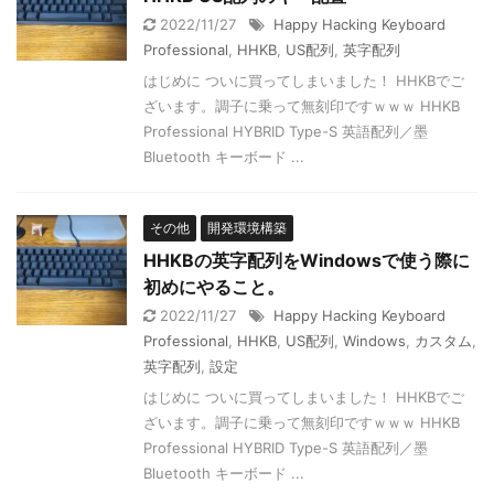
2022/11/27
Happy Hacking Keyboard
Professional
,
HHKB
,
US配列
,
英字配列
はじめに ついに買ってしまいました！ HHKBでご
ざいます。調子に乗って無刻印ですｗｗｗ HHKB
Professional HYBRID Type-S 英語配列／墨
Bluetooth キーボード ...
その他
開発環境構築
HHKBの英字配列をWindowsで使う際に
初めにやること。
2022/11/27
Happy Hacking Keyboard
Professional
,
HHKB
,
US配列
,
Windows
,
カスタム
,
英字配列
,
設定
はじめに ついに買ってしまいました！ HHKBでご
ざいます。調子に乗って無刻印ですｗｗｗ HHKB
Professional HYBRID Type-S 英語配列／墨
Bluetooth キーボード ...