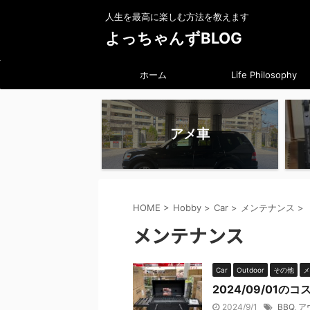
人生を最高に楽しむ方法を教えます
よっちゃんずBLOG
ホーム
Life Philosophy
アメ車
HOME
>
Hobby
>
Car
>
メンテナンス
>
メンテナンス
Car
Outdoor
その他
メ
2024/09/01
2024/9/1
BBQ
,
ア