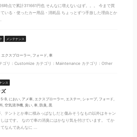
0/26時点で累計311661円也 そんなに増えないはず。。。 今まで買
ている・使ったカー用品・消耗品 ちょっとずつ手放した理由とか
.
ク
メンテナンス
,
エクスプローラー
,
フォード
,
車
ゴリ：Customize カテゴリ：Maintenance カテゴリ：Other
ナンス
ッズ
15-B
,
におい
,
アメ車
,
エクスプローラー
,
エステー
,
シャープ
,
フォード
,
料
,
空気清浄機
,
臭い
,
車
,
防臭
,
黒
が、テントとか車に積みっぱなしだと傷みそうなもの以外はキャン
しはです。 なので車の消臭にはかなり気を付けています。 てか
なんであんなに ...