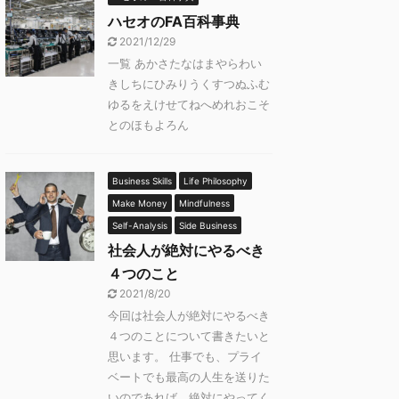
ハセオのFA百科事典
2021/12/29
一覧 あかさたなはまやらわい
きしちにひみりうくすつぬふむ
ゆるをえけせてねへめれおこそ
とのほもよろん
Business Skills
Life Philosophy
Make Money
Mindfulness
Self-Analysis
Side Business
社会人が絶対にやるべき
４つのこと
2021/8/20
今回は社会人が絶対にやるべき
４つのことについて書きたいと
思います。 仕事でも、プライ
ベートでも最高の人生を送りた
いのであれば、絶対にやってく