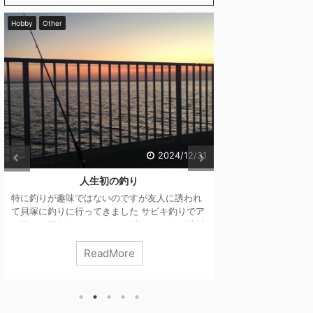
Hobby
Other
キャンプ
キャンプ場
2024/12/31
人生初の釣り
花見キャンプの穴
特に釣りが趣味ではないのですが友人に誘われ
て貝塚に釣りに行ってきました サビキ釣りでア
あまり教えたくな
ジ狙いで行きました なかなか楽しいですが片付
紹介します。 こん
け等めんどくさいと感じたので一人ではやらな
ながら満開の桜が楽
そうですね～～ アジではなくカワハギたくさん
安く、近くに温泉も
ReadMore
R
釣れました 肝醤油でぱくり
のレイアウト ワン
をインストール 追
Ribitek テント
長180cm） こい