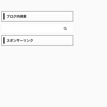
て自立式でポール
れが1人でタープを
す いろんな角度か
はU字ブロック ...
ブログ内検索
スポンサーリンク