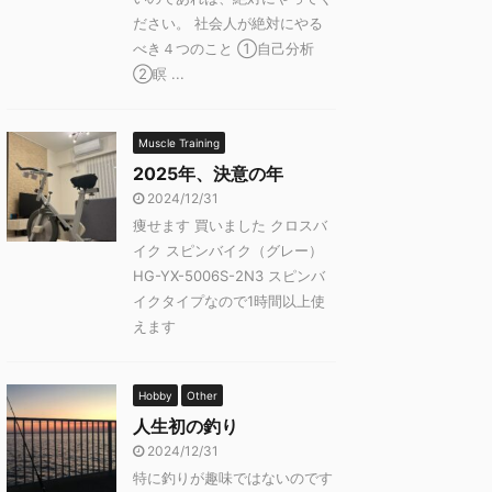
ださい。 社会人が絶対にやる
べき４つのこと ①自己分析
②瞑 ...
Muscle Training
2025年、決意の年
2024/12/31
痩せます 買いました クロスバ
イク スピンバイク（グレー）
HG-YX-5006S-2N3 スピンバ
イクタイプなので1時間以上使
えます
Hobby
Other
人生初の釣り
2024/12/31
特に釣りが趣味ではないのです