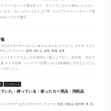
ライベートキャンプ場を作って、キャンプしながら車をいじりたい
Muscle Training
います。 久しぶりにコストコに寄ったらプライベートキャンプ場
あったので備忘 ...
一覧
,
エクスプローラー
,
エンジンオイル
,
オイル
,
クーラント
,
タイヤ
,
フォー
テナンス
,
ワイパー
,
修理
,
壊れる
,
故障
,
整備
,
洗車
2024/12/21
2024/12/31
メンテナンスでよくやる項目を一覧にしておく。自分用。 自分で
系 タイヤ交換、バッテリー交換くらいは将来的にできるようにな
電池の種類
2025年、決意の年
でやっとく ...
32らしい
痩せます 買いました クロスバイク スピンバイ
ク（グレー）HG-YX-5006S-2N3 スピンバイク
タイプなので1時間以上使えます
ク
メンテナンス
e
ReadMore
っていた・持っている・使ったカー用品・消耗品
車
,
インテリア
,
エクスプローラー
,
フォード
,
洗車
,
消耗品
,
維持費
,
車
,
革
,