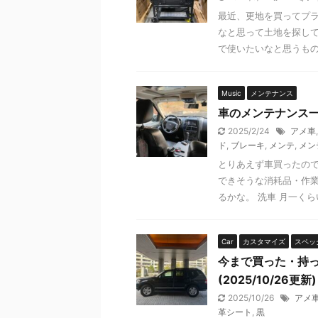
最近、更地を買ってプ
Car
スペック
なと思って土地を探して
で使いたいなと思うものが
Music
メンテナンス
車のメンテナンス
2025/2/24
アメ車
ド
,
ブレーキ
,
メンテ
,
メン
とりあえず車買ったので
できそうな消耗品・作業
愛車のキーレスの
るかな。 洗車 月一くらい
備忘録として どうやらCR20
Car
カスタマイズ
スペッ
ReadMor
今まで買った・持
(2025/10/26更新)
2025/10/26
アメ
革シート
,
黒