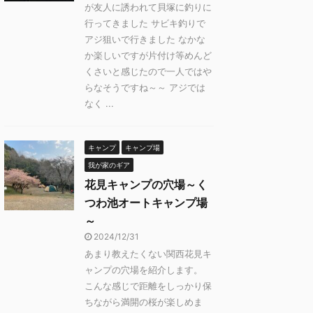
が友人に誘われて貝塚に釣りに
行ってきました サビキ釣りで
アジ狙いで行きました なかな
か楽しいですが片付け等めんど
くさいと感じたので一人ではや
らなそうですね～～ アジでは
なく ...
キャンプ
キャンプ場
我が家のギア
花見キャンプの穴場～く
つわ池オートキャンプ場
～
2024/12/31
あまり教えたくない関西花見キ
ャンプの穴場を紹介します。
こんな感じで距離をしっかり保
ちながら満開の桜が楽しめま