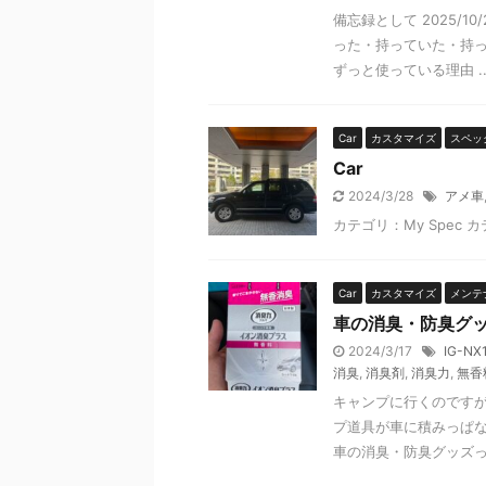
備忘録として 2025/1
った・持っていた・持っ
ずっと使っている理由 ..
Car
カスタマイズ
スペッ
Car
2024/3/28
アメ車
カテゴリ：My Spec カテ
Car
カスタマイズ
メンテ
車の消臭・防臭グ
2024/3/17
IG-NX
消臭
,
消臭剤
,
消臭力
,
無香
キャンプに行くのです
プ道具が車に積みっぱな
車の消臭・防臭グッズって