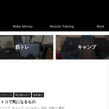
Make Money
Muscle Training
Book
筋トレ
キャンプ
ンテナンス
我が家のギア
道具選び
のコストコで気になるもの
ウトドア
,
キャンプ
,
コールマン
,
別荘
,
川遊び
,
暖炉