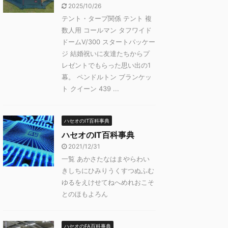
2025/10/26
テント・タープ関係 テント 複
数人用 コールマン タフワイド
ドームⅤ/300 スタートパッケー
ジ 結婚祝いに友達たちからプ
レゼントでもらった思い出の1
幕。 ペンドルトン ブランケッ
ト クイーン 439 ...
ハセオのIT百科事典
ハセオのIT百科事典
2021/12/31
一覧 あかさたなはまやらわい
きしちにひみりうくすつぬふむ
ゆるをえけせてねへめれおこそ
とのほもよろん
ハセオのFA百科事典