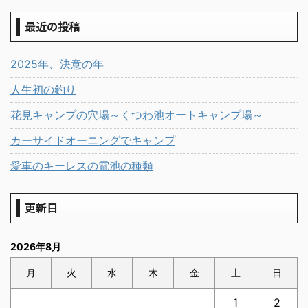
最近の投稿
2025年、決意の年
人生初の釣り
花見キャンプの穴場～くつわ池オートキャンプ場～
カーサイドオーニングでキャンプ
愛車のキーレスの電池の種類
更新日
2026年8月
月
火
水
木
金
土
日
1
2