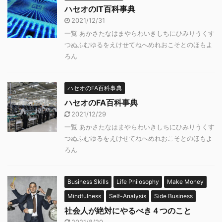
ハセオのIT百科事典
2021/12/31
一覧 あかさたなはまやらわいきしちにひみりうくす
つぬふむゆるをえけせてねへめれおこそとのほもよ
ろん
ハセオのFA百科事典
ハセオのFA百科事典
2021/12/29
一覧 あかさたなはまやらわいきしちにひみりうくす
つぬふむゆるをえけせてねへめれおこそとのほもよ
ろん
Business Skills
Life Philosophy
Make Money
Mindfulness
Self-Analysis
Side Business
社会人が絶対にやるべき４つのこと