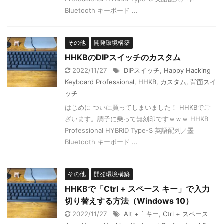
Bluetooth キーボード ...
その他
開発環境構築
HHKBのDIPスイッチのカスタム
2022/11/27
DIPスイッチ
,
Happy Hacking
Keyboard Professional
,
HHKB
,
カスタム
,
背面スイ
ッチ
はじめに ついに買ってしまいました！ HHKBでご
ざいます。調子に乗って無刻印ですｗｗｗ HHKB
Professional HYBRID Type-S 英語配列／墨
Bluetooth キーボード ...
その他
開発環境構築
HHKBで「Ctrl + スペース キー」で入力
切り替えする方法（Windows 10）
2022/11/27
Alt + ` キー
,
Ctrl + スペース