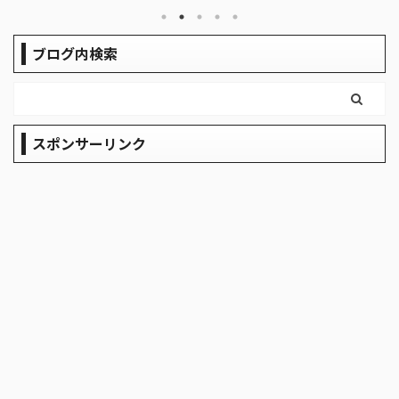
レイアウト ワンポールテントにヘキサ
り
合わ
タープをインストール 追加ポールでは
値段
ね上げました！ Ribitek テント・ター
とはい
ブログ内検索
プポール（直径16mm/最長180cm） こ
ラリ
いつの便利なところはペグを使って自
か値が
立式でポールを立てられるところで
のは
す。これが1人でタープを立てるときと
耐久
スポンサーリンク
かに便利なんです いろんな角度からの
おきま
写真 ここのキャンプ場はU字ブロック
...