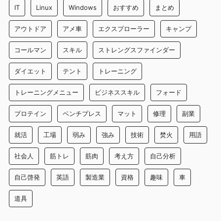
IT
Linux
Windows
おすすめ
まとめ
アウトドア
アメ車
エクスプローラー
キャンプ
コールマン
スキル
ストレングスファインダー
ダイエット
テント
トレーニング
トレーニングメニュー
ビジネススキル
フォード
プロテイン
ベンチプレス
マット
修理
副業
就活
工場
弱み
強み
技術
焚火
用語
社会人
筋トレ
筋肉
考え方
自己分析
自己啓発
英語
製造業
資格
趣味
車
道具