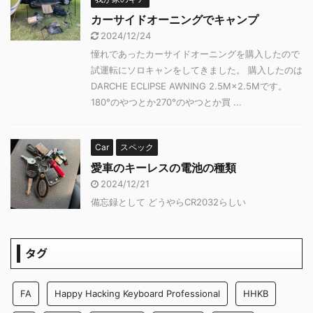
カーサイドオーニングでキャンプ
2024/12/24
憧れであったカーサイドオーニングを購入したので
試運転にソロキャンをしてきました。 購入したのは
DARCHE ECLIPSE AWNING 2.5M×2.5Mです。
180°のやつとか270°のやつとか買 ...
Car
スペック
愛車のキーレスの電池の種類
2024/12/21
備忘録として どうやらCR2032らしい
タグ
FA
Happy Hacking Keyboard Professional
HHKB