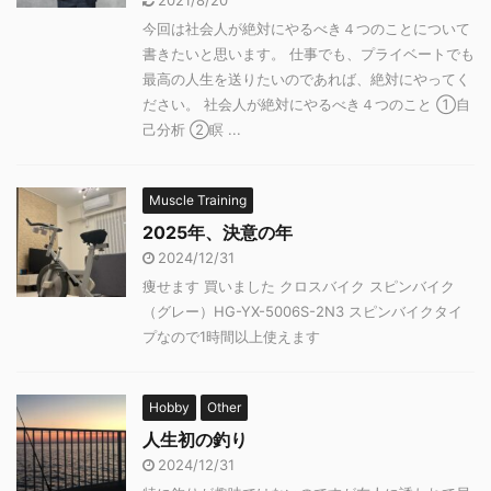
2021/8/20
今回は社会人が絶対にやるべき４つのことについて
書きたいと思います。 仕事でも、プライベートでも
最高の人生を送りたいのであれば、絶対にやってく
ださい。 社会人が絶対にやるべき４つのこと ①自
己分析 ②瞑 ...
Muscle Training
2025年、決意の年
2024/12/31
痩せます 買いました クロスバイク スピンバイク
（グレー）HG-YX-5006S-2N3 スピンバイクタイ
プなので1時間以上使えます
Hobby
Other
人生初の釣り
2024/12/31