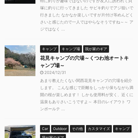
特に釣りが趣味ではないのですが友人に誘われて貝
塚に釣りに行ってきました サビキ釣りでアジ狙いで
行きました なかなか楽しいですが片付け等めんどく
さいと感じたので一人ではやらなそうですね～～ ア
ジではなく ...
キャンプ
キャンプ場
我が家のギア
花見キャンプの穴場～くつわ池オートキ
ャンプ場～
2024/12/31
あまり教えたくない関西花見キャンプの穴場を紹介
します。 こんな感じで距離をしっかり保ちながら満
開の桜が楽しめます！ しかも使用料が安く、近くに
温泉もありさいこうですよ～ 本日のレイアウト ワ
ンポールテ ...
Car
Outdoor
その他
カスタマイズ
キャンプ
我が家のギア