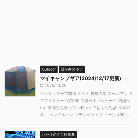
Outdoor
我が家のギア
マイキャンプギア(2024/12/17更新)
2025/10/26
テント・タープ関係 テント 複数人用 コールマン タ
フワイドドームⅤ/300 スタートパッケージ 結婚祝
いに友達たちからプレゼントでもらった思い出の1
幕。 ペンドルトン ブランケット クイーン 439 ...
ハセオのIT百科事典