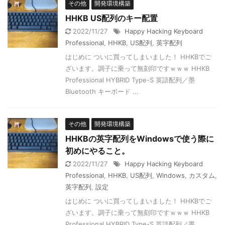
その他
開発環境構築
HHKB US配列のキー配置
2022/11/27
Happy Hacking Keyboard
Professional
,
HHKB
,
US配列
,
英字配列
はじめに ついに買ってしまいました！ HHKBでご
ざいます。調子に乗って無刻印ですｗｗｗ HHKB
Professional HYBRID Type-S 英語配列／墨
Bluetooth キーボード ...
その他
開発環境構築
HHKBの英字配列をWindowsで使う際に
初めにやること。
2022/11/27
Happy Hacking Keyboard
Professional
,
HHKB
,
US配列
,
Windows
,
カスタム
,
英字配列
,
設定
はじめに ついに買ってしまいました！ HHKBでご
ざいます。調子に乗って無刻印ですｗｗｗ HHKB
Professional HYBRID Type-S 英語配列／墨