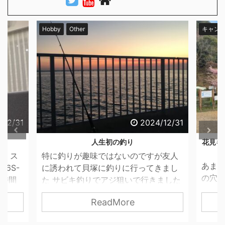
キャンプ
キャンプ場
我が家のギア
Car
O
キャン
/12/31
2024/12/31
花見キャンプの穴場～くつわ池オートキャン
プ場～
が友人
憧れ
あまり教えたくない関西花見キャンプ
きまし
購入
の穴場を紹介します。 こんな感じで距
ました
てきま
離をしっかり保ちながら満開の桜が楽
めんど
ECLI
ReadMore
しめます！ しかも使用料が安く、近く
らなそ
180
に温泉もありさいこうですよ～ 本日の
ハギた
かっ